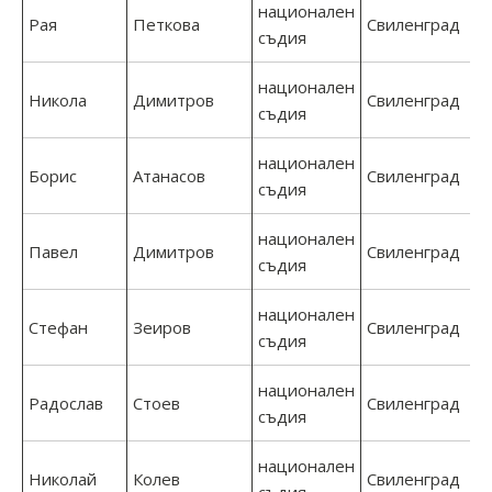
национален
Рая
Петкова
Свиленград
съдия
национален
Никола
Димитров
Свиленград
съдия
национален
Борис
Атанасов
Свиленград
съдия
национален
Павел
Димитров
Свиленград
съдия
национален
Стефан
Зеиров
Свиленград
съдия
национален
Радослав
Стоев
Свиленград
съдия
национален
Николай
Колев
Свиленград