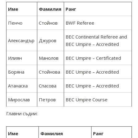
Име
Фамилия
Ранг
Пенчо
Стойнов
BWF Referee
BEC Continental Referee and
Александър
Джуров
BEC Umpire – Accredited
Илиян
Манолов
BEC Umpire – Certificated
Боряна
Стойнова
BEC Umpire – Accredited
Атанаска
Спасова
BEC Umpire – Accredited
Мирослав
Петров
BEC Umpire Course
Главни съдии:
Име
Фамилия
Ранг