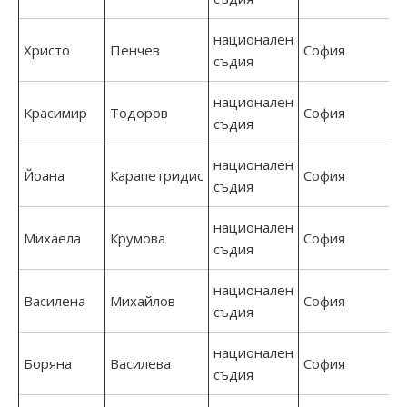
национален
Христо
Пенчев
София
съдия
национален
Красимир
Тодоров
София
съдия
национален
Йоана
Карапетридис
София
съдия
национален
Михаела
Крумова
София
съдия
национален
Василена
Михайлов
София
съдия
национален
Боряна
Василева
София
съдия