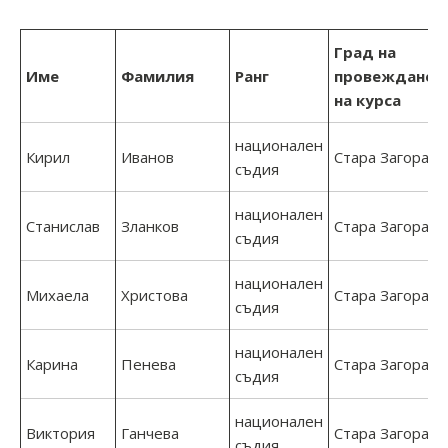
Град на
Име
Фамилия
Ранг
провеждане
на курса
национален
Кирил
Иванов
Стара Загора
съдия
национален
Станислав
Зланков
Стара Загора
съдия
национален
Михаела
Христова
Стара Загора
съдия
национален
Карина
Пенева
Стара Загора
съдия
национален
Виктория
Ганчева
Стара Загора
съдия