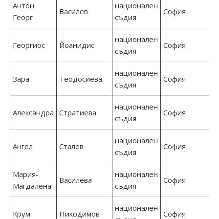
Антон
национален
Василев
София
Георг
съдия
национален
Георгиос
Йоанидис
София
съдия
национален
Зара
Теодосиева
София
съдия
национален
Александра
Стратиева
София
съдия
национален
Ангел
Сталев
София
съдия
Мария-
национален
Василева
София
Магдалена
съдия
национален
Крум
Никодимов
София