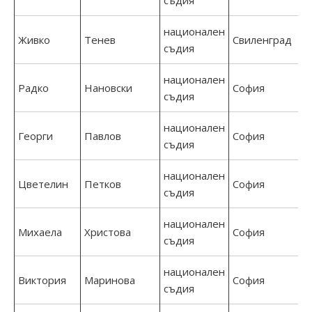
съдия
национален
Живко
Тенев
Свиленград
съдия
национален
Радко
Нановски
София
съдия
национален
Георги
Павлов
София
съдия
национален
Цветелин
Петков
София
съдия
национален
Михаела
Христова
София
съдия
национален
Виктория
Маринова
София
съдия