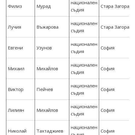
национален
Филиз
Мурад
Стара Загора
съдия
национален
Лучия
Въжарова
Стара Загора
съдия
национален
Евгени
Узунов
София
съдия
национален
Михаил
Михайлов
София
съдия
национален
Виктор
Пейчев
София
съдия
национален
Лилиян
Михайлов
София
съдия
национален
Николай
Тахтаджиев
София
съдия