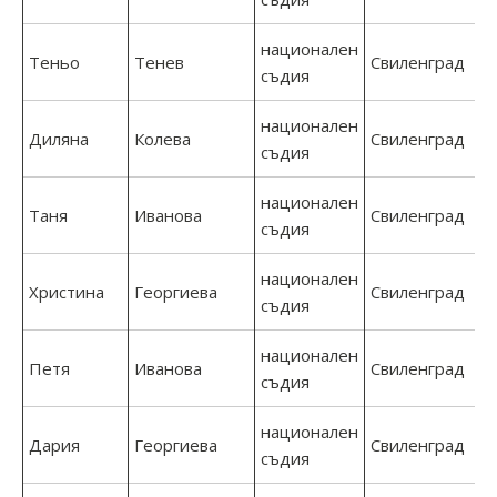
национален
Теньо
Тенев
Свиленград
съдия
национален
Диляна
Колева
Свиленград
съдия
национален
Таня
Иванова
Свиленград
съдия
национален
Христина
Георгиева
Свиленград
съдия
национален
Петя
Иванова
Свиленград
съдия
национален
Дария
Георгиева
Свиленград
съдия