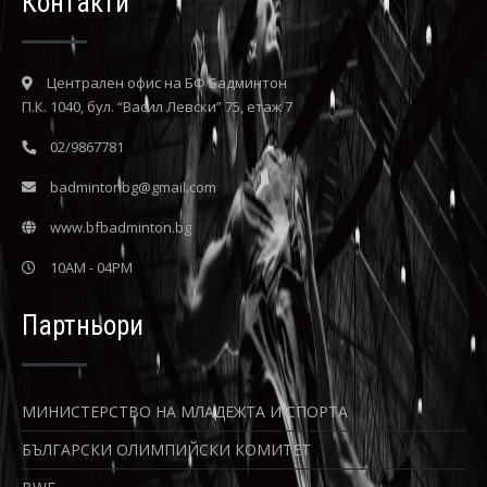
Контакти
Централен офис на БФ Бадминтон
П.К. 1040, бул. “Васил Левски” 75, етаж 7
02/9867781
badmintonbg@gmail.com
www.bfbadminton.bg
10AM - 04PM
Партньори
МИНИСТЕРСТВО НА МЛАДЕЖТА И СПОРТА
БЪЛГАРСКИ ОЛИМПИЙСКИ КОМИТЕТ