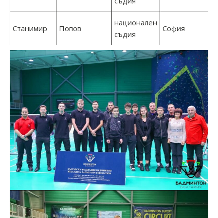
съдия
национален
Станимир
Попов
София
съдия