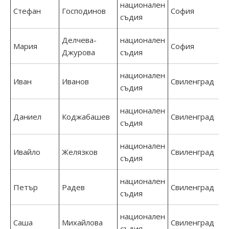
национален
Стефан
Господинов
София
съдия
Делчева-
национален
Мария
София
Джурова
съдия
национален
Иван
Иванов
Свиленград
съдия
национален
Даниел
Коджабашев
Свиленград
съдия
национален
Ивайло
Желязков
Свиленград
съдия
национален
Петър
Радев
Свиленград
съдия
национален
Саша
Михайлова
Свиленград
съдия