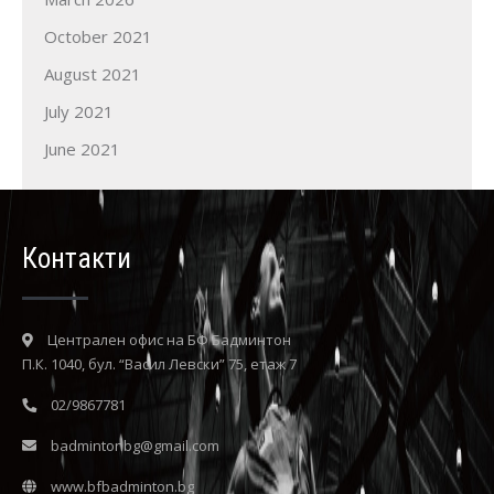
October 2021
August 2021
July 2021
June 2021
Контакти
Централен офис на БФ Бадминтон
П.К. 1040, бул. “Васил Левски” 75, етаж 7
02/9867781
badmintonbg@gmail.com
www.bfbadminton.bg