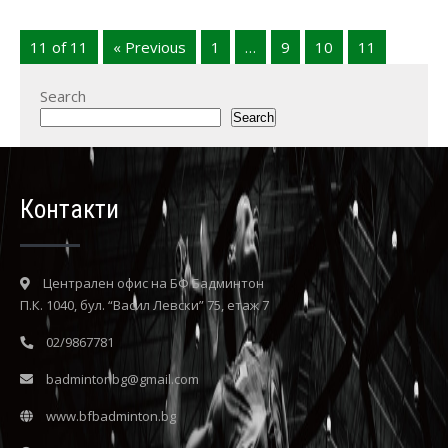
11 of 11
« Previous
1
…
9
10
11
Search
Search
Контакти
Централен офис на БФ Бадминтон
П.К. 1040, бул. “Васил Левски” 75, етаж 7
02/9867781
badmintonbg@gmail.com
www.bfbadminton.bg