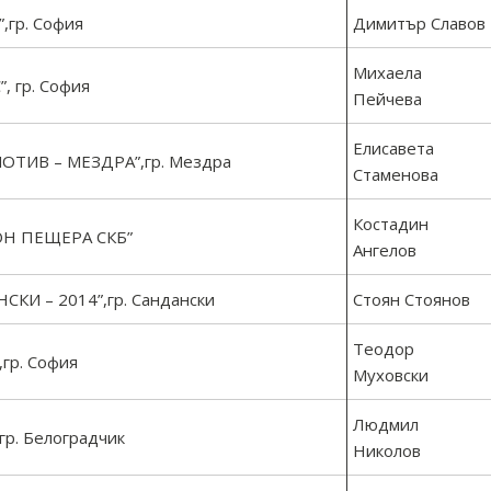
гр. София
Димитър Славов
Михаела
 гр. София
Пейчева
Елисавета
ИВ – МЕЗДРА”,гр. Мездра
Стаменова
Костадин
Н ПЕЩЕРА СКБ”
Ангелов
И – 2014”,гр. Сандански
Стоян Стоянов
Теодор
р. София
Муховски
Людмил
р. Белоградчик
Николов