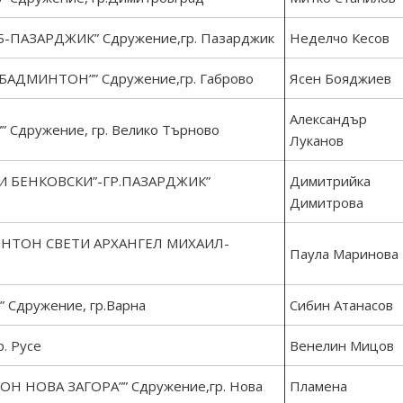
АЗАРДЖИК” Сдружение,гр. Пазарджик
Неделчо Кесов
АДМИНТОН”” Сдружение,гр. Габрово
Ясен Бояджиев
Александър
Сдружение, гр. Велико Търново
Луканов
И БЕНКОВСКИ”-ГР.ПАЗАРДЖИК”
Димитрийка
Димитрова
НТОН СВЕТИ АРХАНГЕЛ МИХАИЛ-
Паула Маринова
Сдружение, гр.Варна
Сибин Атанасов
. Русе
Венелин Мицов
 НОВА ЗАГОРА”” Сдружение,гр. Нова
Пламена