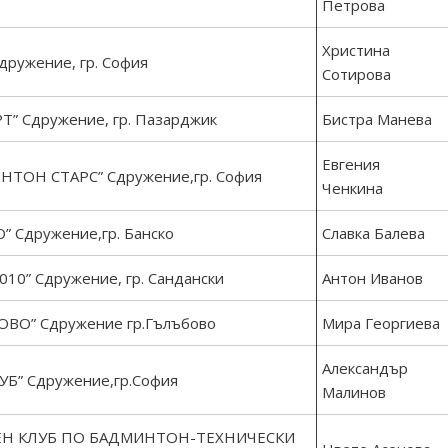
Петрова
Христина
ужение, гр. София
Сотирова
 Сдружение, гр. Пазарджик
Бистра Манева
Евгения
ТОН СТАРС” Сдружение,гр. София
Ченкина
Сдружение,гр. Банско
Славка Балева
0” Сдружение, гр. Сандански
Антон Иванов
О” Сдружение гр.Гълъбово
Мира Георгиева
Александър
” Сдружение,гр.София
Малинов
ЕН КЛУБ ПО БАДМИНТОН-ТЕХНИЧЕСКИ