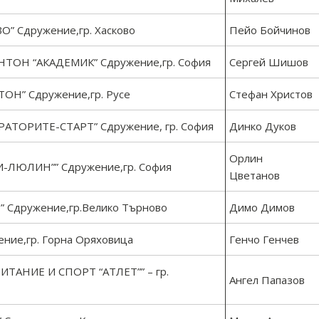
 Сдружение,гр. Хасково
Пейо Бойчинов
ОН “АКАДЕМИК” Сдружение,гр. София
Сергей Шишов
Н” Сдружение,гр. Русе
Стефан Христов
ТОРИТЕ-СТАРТ” Сдружение, гр. София
Динко Дуков
Орлин
ЛЮЛИН”” Сдружение,гр. София
Цветанов
Сдружение,гр.Велико Търново
Димо Димов
ие,гр. Горна Оряховица
Генчо Генчев
ТАНИЕ И СПОРТ “АТЛЕТ”” – гр.
Ангел Папазов