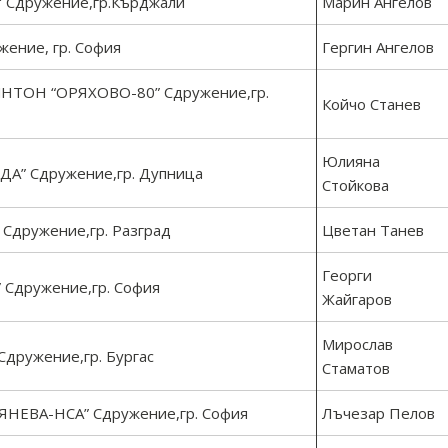
Сдружение,гр.Кърджали
Марин Ангелов
ние, гр. София
Гергин Ангелов
ТОН “ОРЯХОВО-80” Сдружение,гр.
Койчо Станев
Юлияна
” Сдружение,гр. Дупница
Стойкова
дружение,гр. Разград
Цветан Танев
Георги
Сдружение,гр. София
Жайгаров
Мирослав
ружение,гр. Бургас
Стаматов
ЕВА-НСА” Сдружение,гр. София
Лъчезар Пелов