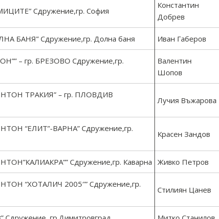
Константин
ЦИТЕ” Сдружение,гр. София
Добрев
 БАНЯ” Сдружение,гр. Долна баня
Иван Габеров
” – гр. БРЕЗОВО Сдружение,гр.
Валентин
Шопов
ТОН ТРАКИЯ” – гр. ПЛОВДИВ
Лучия Въжарова
ТОН “ЕЛИТ”-ВАРНА” Сдружение,гр.
Красен Зандов
ОН”КАЛИАКРА”” Сдружение,гр. Каварна
Живко Петров
ОН “ХОТАЛИЧ 2005″” Сдружение,гр.
Стилиян Цанев
Сдружение, гр.Димитровград
Митко Станилов