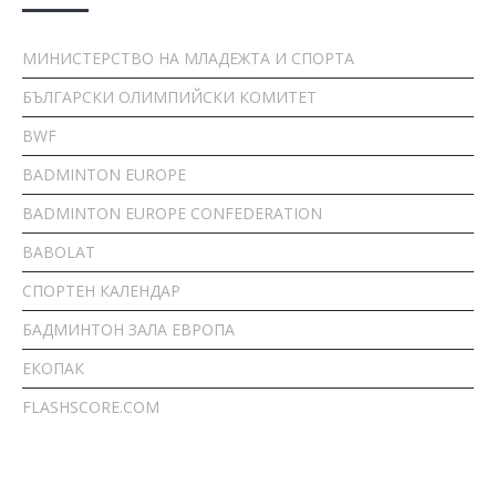
МИНИСТЕРСТВО НА МЛАДЕЖТА И СПОРТА
БЪЛГАРСКИ ОЛИМПИЙСКИ КОМИТЕТ
BWF
BADMINTON EUROPE
BADMINTON EUROPE CONFEDERATION
BABOLAT
СПОРТЕН КАЛЕНДАР
БАДМИНТОН ЗАЛА ЕВРОПА
ЕКОПАК
FLASHSCORE.COM
За Нас