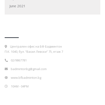
June 2021
Контакти
Централен офис на БФ Бадминтон
П.К. 1040, бул. “Васил Левски” 75, етаж 7
02/9867781
badmintonbg@gmail.com
www.bfbadminton.bg
10AM - 04PM
Партньори