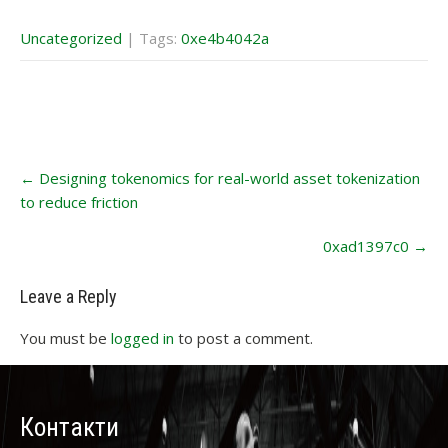
Uncategorized
| Tags:
0xe4b4042a
Post
←
Designing tokenomics for real-world asset tokenization
navigation
to reduce friction
0xad1397c0
→
Leave a Reply
You must be
logged in
to post a comment.
Контакти