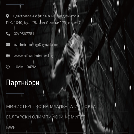
Централен офис на БФ Бадминтон
П.К. 1040, бул. “Васил Левски” 75, етаж 7
02/9867781
badmintonbg@gmail.com
www.bfbadminton.bg
10AM - 04PM
Партньори
МИНИСТЕРСТВО НА МЛАДЕЖТА И СПОРТА
БЪЛГАРСКИ ОЛИМПИЙСКИ КОМИТЕТ
BWF