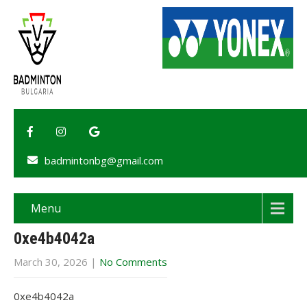
badmintonbg@gmail.com
Menu
0xe4b4042a
March 30, 2026
|
No Comments
0xe4b4042a