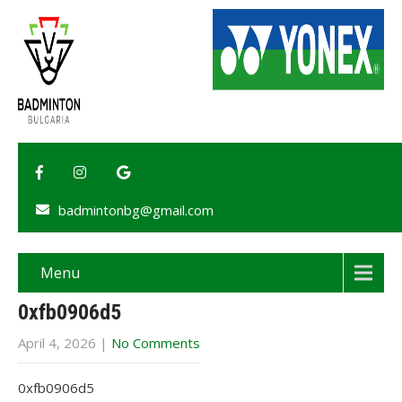
badmintonbg@gmail.com
Menu
0xfb0906d5
April 4, 2026
|
No Comments
0xfb0906d5