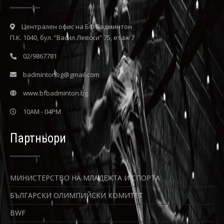
Централен офис на БФ Бадминтон
П.К. 1040, бул. “Васил Левски” 75, етаж 7
02/9867781
badmintonbg@gmail.com
www.bfbadminton.bg
10AM - 04PM
Партньори
МИНИСТЕРСТВО НА МЛАДЕЖТА И СПОРТА
БЪЛГАРСКИ ОЛИМПИЙСКИ КОМИТЕТ
BWF