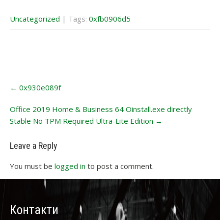
Uncategorized
| Tags:
0xfb0906d5
Post
←
0x930e089f
navigation
Office 2019 Home & Business 64 Oinstall.exe directly
Stable No TPM Required Ultra-Lite Edition
→
Leave a Reply
You must be
logged in
to post a comment.
Контакти