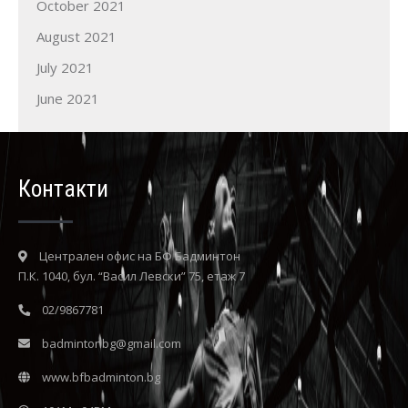
October 2021
August 2021
July 2021
June 2021
Контакти
Централен офис на БФ Бадминтон
П.К. 1040, бул. “Васил Левски” 75, етаж 7
02/9867781
badmintonbg@gmail.com
www.bfbadminton.bg