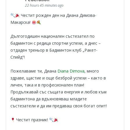
22 hours 45 minutes ago
Честит рожден ден на Диана Димова-
Макарска!
Дългогодишен национален състезател по
бадминтон с редица спортни успехи, а днес –
отдаден треньор в Бадминтон клуб „Ракет-
Спийд“!
Пожелаваме ти, Диана
Diana Dimova
, много
здраве, щастие и още безброй успехи – както в
личен, така и в професионален план!
Продължавай със същата енергия и любов към
бадминтона да вдъхновяваш младите
състезатели и да им предаваш своя богат опит!
Честит празник!