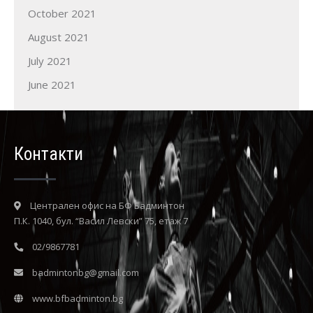
October 2021
August 2021
July 2021
June 2021
Контакти
Централен офис на БФ Бадминтон
П.К. 1040, бул. “Васил Левски” 75, етаж 7
02/9867781
badmintonbg@gmail.com
www.bfbadminton.bg