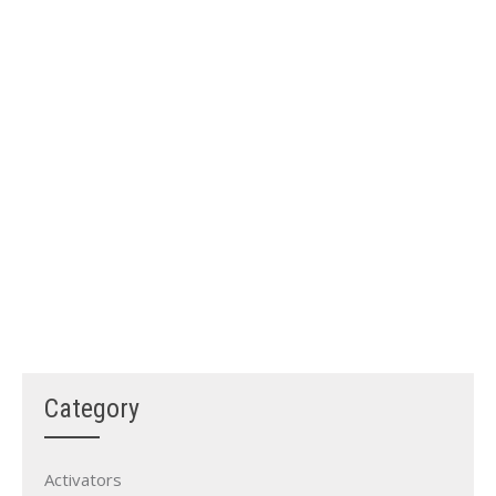
DearFlip: Loading PDF
Service ...
Category
Activators