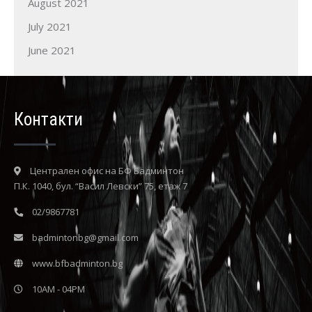
August 2021
July 2021
June 2021
Контакти
Централен офис на БФ Бадминтон
П.К. 1040, бул. “Васил Левски” 75, етаж 7
02/9867781
badmintonbg@gmail.com
www.bfbadminton.bg
10AM - 04PM