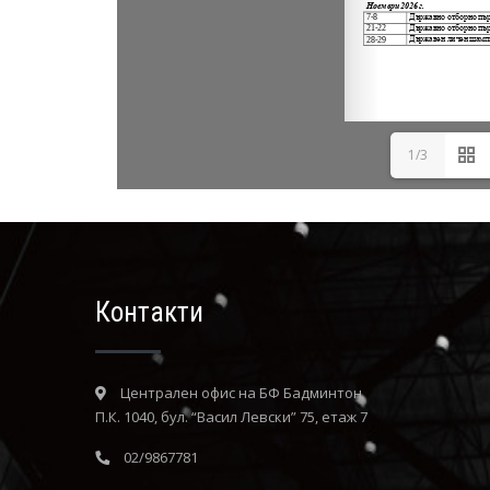
1/3
Контакти
Централен офис на БФ Бадминтон
П.К. 1040, бул. “Васил Левски” 75, етаж 7
02/9867781