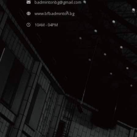
badmintonbg@gmail.com
www.bfbadminton.bg
10AM - 04PM